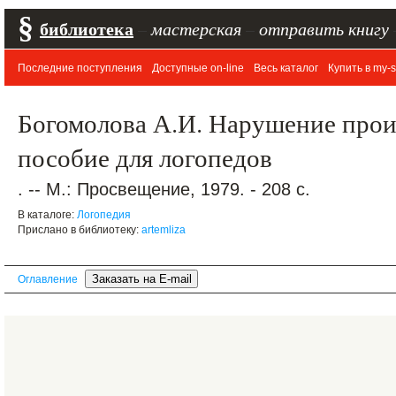
§
библиотека
–
мастерская
–
отправить книгу
Последние поступления
Доступные on-line
Весь каталог
Купить в my-s
Богомолова А.И. Нарушение прои
пособие для логопедов
. -- М.: Просвещение, 1979. - 208 с.
В каталоге:
Логопедия
Прислано в библиотеку:
artemliza
Оглавление