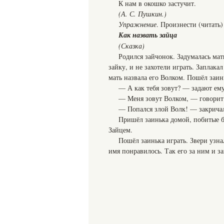
К нам в окошко застучит.
(А. С. Пушкин.)
Упражнение
. Произнести (читать)
Как назвать зайца
(Сказка)
Родился зайчонок. Задумалась мать
зайку, и не захотели играть. Заплакал
мать назвала его Волком. Пошёл заинь
— А как тебя зовут? — задают ему
— Меня зовут Волком, — говорит з
— Попался злой Волк! — закричал
Пришёл заинька домой, побитые бо
Зайцем.
Пошёл заинька играть. Звери узнал
имя понравилось. Так его за ним и з