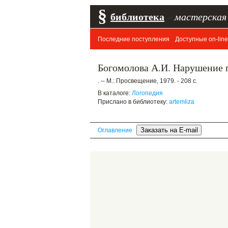
§
библиотека
–
мастерская
Последние поступления
Доступные on-line
Богомолова А.И. Нарушение п
. -- М.: Просвещение, 1979. - 208 с.
В каталоге:
Логопедия
Прислано в библиотеку:
artemliza
Оглавление