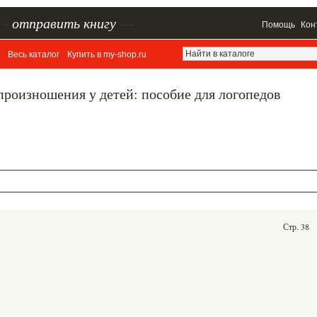
–
отправить книгу
—
Помощь
Кон
Весь каталог
Купить в my-shop.ru
роизношения у детей: пособие для логопедов
Стр. 38