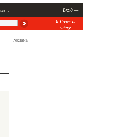
Вход —
такты
Я.Поиск по
сайту
Реклама