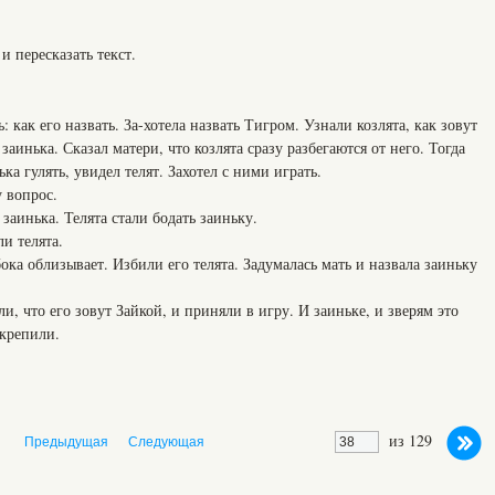
 и пересказать текст.
: как его назвать. За-хотела назвать Тигром. Узнали козлята, как зовут
 заинька. Сказал матери, что козлята сразу разбегаются от него. Тогда
ка гулять, увидел телят. Захотел с ними играть.
 вопрос.
аинька. Телята стали бодать заиньку.
и телята.
ка облизывает. Избили его телята. Задумалась мать и назвала заиньку
и, что его зовут Зайкой, и приняли в игру. И заиньке, и зверям это
акрепили.
из 129
Предыдущая
Следующая