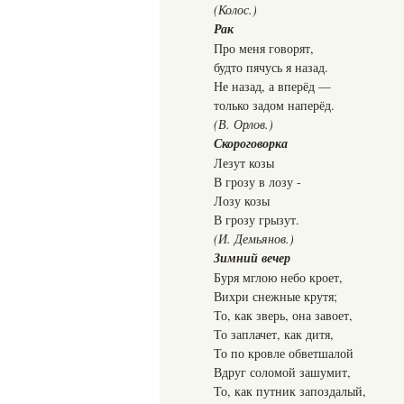
(Колос.)
Рак
Про меня говорят,
будто пячусь я назад.
Не назад, а вперёд —
только задом наперёд.
(В. Орлов.)
Скороговорка
Лезут козы
В грозу в лозу -
Лозу козы
В грозу грызут.
(И. Демьянов.)
Зимний вечер
Буря мглою небо кроет,
Вихри снежные крутя;
То, как зверь, она завоет,
То заплачет, как дитя,
То по кровле обветшалой
Вдруг соломой зашумит,
То, как путник запоздалый,