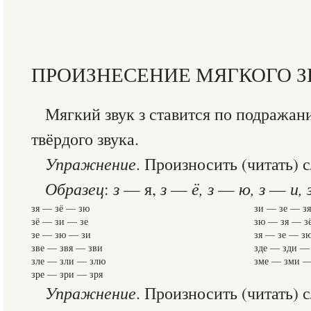
ПРОИЗНЕСЕНИЕ МЯГКОГО ЗВ
Мягкий звук з ставится по подражан
твёрдого звука.
Упражнение
. Произносить (читать) с
Образец
:
з
— я,
з
—
ё, з
—
ю, з
—
и, 
зя — зё — зю
зи — зе — зя
зё — зи — зе
зю — зя — з
зе — зю — зи
зя — зе — з
зве — звя — зви
зде — зди —
зле — зли — злю
зме — зми —
зре — зри — зря
Упражнение
. Произносить (читать) с