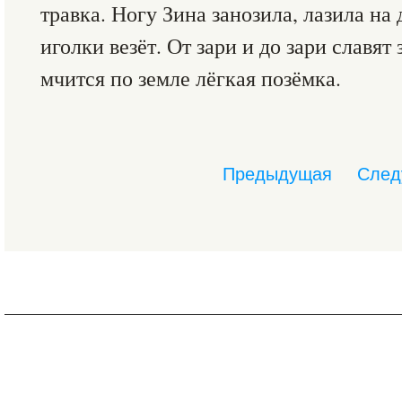
травка. Ногу Зина занозила, лазила на 
иголки везёт. От зари и до зари славят
мчится по земле лёгкая позёмка.
Предыдущая
След