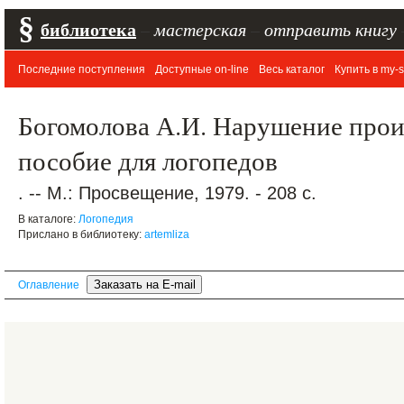
§
библиотека
–
мастерская
–
отправить книгу
Последние поступления
Доступные on-line
Весь каталог
Купить в my-s
Богомолова А.И. Нарушение прои
пособие для логопедов
. -- М.: Просвещение, 1979. - 208 с.
В каталоге:
Логопедия
Прислано в библиотеку:
artemliza
Оглавление