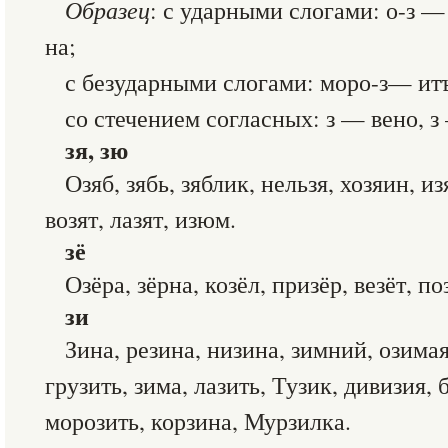
Образец
: с ударными слогами: о-з — 
на;
с безударными слогами: моро-з— ит
со стечением согласных: з — вено, з
зя, зю
Озяб, зябь, зяблик, нельзя, хозяин, и
возят, лазят, изюм.
зё
Озёра, зёрна, козёл, призёр, везёт, п
зи
Зина, резина, низина, зимний, озимая
грузить, зима, лазить, Тузик, дивизия, 
морозить, корзина, Мурзилка.