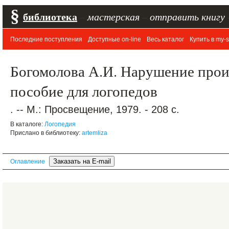
§
библиотека
–
мастерская
–
отправить книгу
Последние поступления
Доступные on-line
Весь каталог
Купить в my-s
Богомолова А.И. Нарушение прои
пособие для логопедов
. -- М.: Просвещение, 1979. - 208 с.
В каталоге:
Логопедия
Прислано в библиотеку:
artemliza
Оглавление