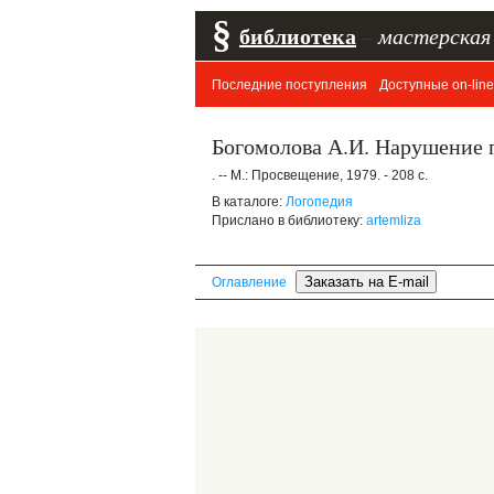
§
библиотека
–
мастерская
Последние поступления
Доступные on-line
Богомолова А.И. Нарушение п
. -- М.: Просвещение, 1979. - 208 с.
В каталоге:
Логопедия
Прислано в библиотеку:
artemliza
Оглавление