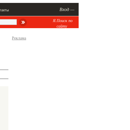
Вход —
такты
Я.Поиск по
сайту
Реклама