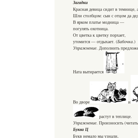
Загадки
Красная девица сидит в темнице, а
Шли столбцом: сын с отцом да дед
В ярком платье модница —
погулять охотница.
От цветка к цветку порхает,
утомится — отдыхает. (
Бабочка
.)
Упражнение
. Дополнить предложе
Ната вытирается
Во дворе
и
растут в теплице.
Упражнение
. Произносить (читать
Буква Ц
Букв немало мы узнали,