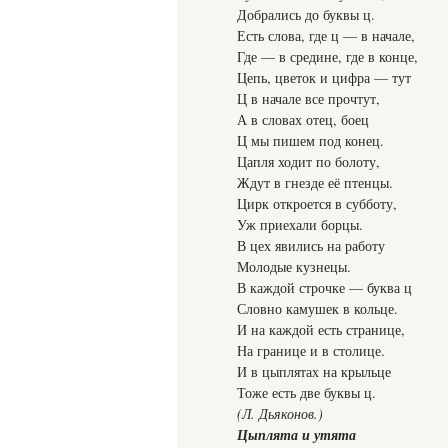
Добрались до буквы ц.
Есть слова, где ц — в начале,
Где — в средине, где в конце,
Цепь, цветок и цифра — тут
Ц в начале все прочтут,
А в словах отец, боец
Ц мы пишем под конец.
Цапля ходит по болоту,
Ждут в гнезде её птенцы.
Цирк откроется в субботу,
Уж приехали борцы.
В цех явились на работу
Молодые кузнецы.
В каждой строчке — буква ц
Словно камушек в кольце.
И на каждой есть странице,
На границе и в столице.
И в цыплятах на крыльце
Тоже есть две буквы ц.
(Л. Дьяконов.)
Цыплята и утята