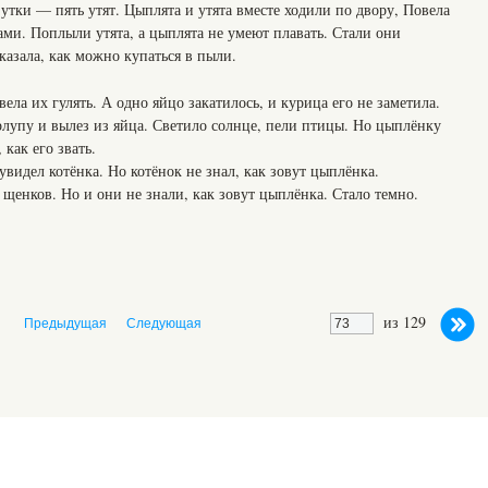
 утки — пять утят. Цыплята и утята вместе ходили по двору, Повела
тами. Поплыли утята, а цыплята не умеют плавать. Стали они
казала, как можно купаться в пыли.
ела их гулять. А одно яйцо закатилось, и курица его не заметила.
упу и вылез из яйца. Светило солнце, пели птицы. Но цыплёнку
 как его звать.
видел котёнка. Но котёнок не знал, как зовут цыплёнка.
щенков. Но и они не знали, как зовут цыплёнка. Стало темно.
из 129
Предыдущая
Следующая