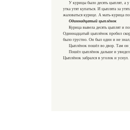
У курицы было десять цыплят, а у
утка утят купаться. И цыплята за утя
жаловаться курице. А мать-курица по
Одиннадцатый цыплёнок
Курица вывела десять цыплят и пов
Одиннадцатый цыплёнок пробил скорл
было грустно. Он был один и не знал,
Цыплёнок пошёл во двор. Там он у
Пошёл цыплёнок дальше и увидел 
Цыплёнок забрался в уголок и уснул.