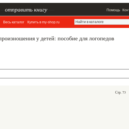
–
отправить книгу
—
Помощь
Кон
Весь каталог
Купить в my-shop.ru
роизношения у детей: пособие для логопедов
Стр. 73