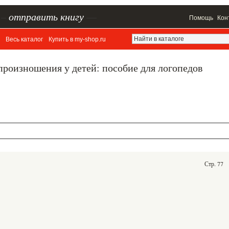
–
отправить книгу
—
Помощь
Кон
Весь каталог
Купить в my-shop.ru
роизношения у детей: пособие для логопедов
Стр. 77