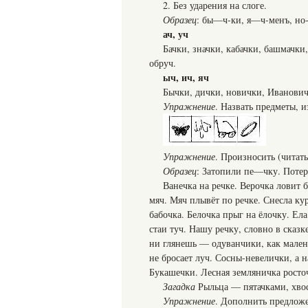
2. Без ударения на слоге.
Образец
: бы—ч-ки, я—ч-менъ, но
ач, уч
Бачки, значки, кабачки, башмачки,
обруч.
ыч, ич, яч
Бычки, дички, новички, Иванович
Упражнение
. Назвать предметы, 
Упражнение
. Произносить (читат
Образец
: Затопили пе—чку. Поте
Ванечка на речке. Верочка ловит б
мяч. Мяч плывёт по речке. Снесла ку
бабочка. Белочка прыг на ёлочку. Ела
стаи туч. Нашу речку, словно в сказк
ни глянешь — одуванчики, как мален
не бросает луч. Сосны-невелички, а 
Букашечки. Лесная земляничка росто
Загадка
Рыльца — пятачками, хвос
Упражнение
. Дополнить предложе