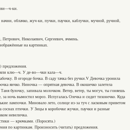
-ви—ч-ки.
 начни, облачко, жуч-ки, пучки, паучки, каблучки, мучной, ручной,
, Петрович, Николаевич, Сергеевич, ячмень.
изображённые на картинках.
ь) предложения.
ряли клю—ч. У де-во—чки кала—ч.
абочку. В огороде бочка. В саду тачка без ручки.V Девочка уронила
рочка яичко. Ниночка — опрятная девочка. В окошечко залетела
 Таня булочку, запивала молочком. Ветер, ветер, ты могуч, ты гоняешь
е, за ночь вымостил мороз. Испугалась Олечка и сидит тихонечко. Куда
ькие лампочки. Миновало лето, солнце из-за туч с ласковым приветом
на соснах птички. У Зицы в коробочке жучки, паучки и разные
чком невеличка.
тики — крючками. (Поросята.)
ния по картинкам. Произносить (читать) предложения.