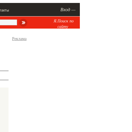
Вход —
такты
Я.Поиск по
сайту
Реклама