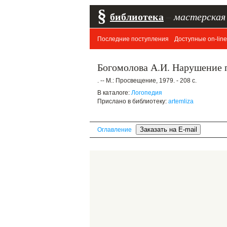
§
библиотека
–
мастерская
Последние поступления
Доступные on-line
Богомолова А.И. Нарушение п
. -- М.: Просвещение, 1979. - 208 с.
В каталоге:
Логопедия
Прислано в библиотеку:
artemliza
Оглавление