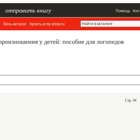
–
отправить книгу
—
Помощь
Кон
Весь каталог
Купить в my-shop.ru
роизношения у детей: пособие для логопедов
Стр. 98