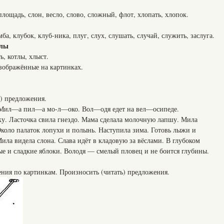
 площадь, слон, весло, слово, сложный, флот, хлопать, хлопок.
мба, клубок, клуб-ника, плуг, слух, слушать, случай, служить, заслуга.
хлы
ь, котлы, хлыст.
изображённые на картинках.
ь) предложения.
 Мил—а пил—а мо-л—око. Вол—одя едет на вел—осипеде.
ку. Ласточка свила гнездо. Мама сделала молочную лапшу. Мила
Около палаток лопухи и полынь. Наступила зима. Готовь лыжи и
Мила видела слона. Слава идёт в кладовую за вёслами. В глубоком
лые и сладкие яблоки. Володя — смелый пловец и не боится глубины.
.
ия по картинкам. Произносить (читать) предложения.