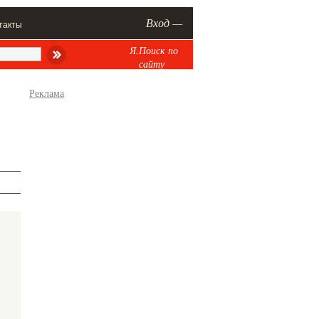
Вход —
такты
Я.Поиск по
сайту
Реклама