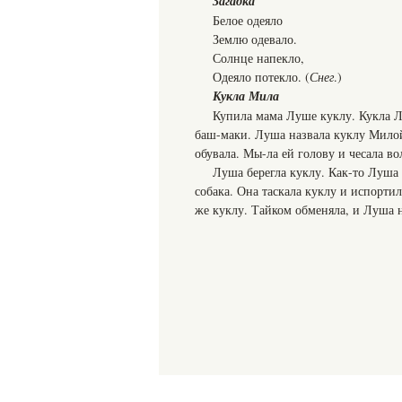
Загадка
Белое одеяло
Землю одевало.
Солнце напекло,
Одеяло потекло. (
Снег
.)
Кукла Мила
Купила мама Луше куклу. Кукла Лу
баш-маки. Луша назвала куклу Милой
обувала. Мы-ла ей голову и чесала во
Луша берегла куклу. Как-то Луша 
собака. Она таскала куклу и испорти
же куклу. Тайком обменяла, и Луша н