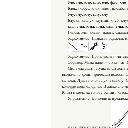
бло, гло, кло, пло, ело, фло, хло
Блок, глобус, клок, плот, пломба,
блу, глу, клу, плу, слу
Блузка, каблук, глупый, клуб, клу
глы, злы, клы, плы, слы, тлы, 
Глыбы, злы, клыки, плыть, слышат
Упражнение
. Назвать предметы, 
Упражнение
. Произносить (читат
Образец: Мама надел—а хал—ат.
Мила ела салат. Луша взяла лопат
вымыла ла-дони, причесала волосы. 
салазки. Луша полола лук и свёклу. 
колодце вода холодная. В лавке спе-
Клава надела на голову белый платок
Упражнение. Дополнить предложен
Дядя Лука копает клумбу