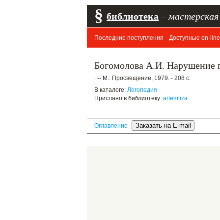
§
библиотека
–
мастерская
Последние поступления
Доступные on-line
Богомолова А.И. Нарушение п
. -- М.: Просвещение, 1979. - 208 с.
В каталоге:
Логопедия
Прислано в библиотеку:
artemliza
Оглавление