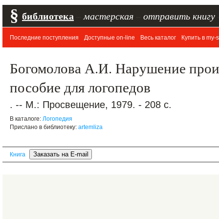
§
библиотека
–
мастерская
–
отправить книгу
Последние поступления
Доступные on-line
Весь каталог
Купить в my-s
Богомолова А.И. Нарушение прои
пособие для логопедов
. -- М.: Просвещение, 1979. - 208 с.
В каталоге:
Логопедия
Прислано в библиотеку:
artemliza
Книга