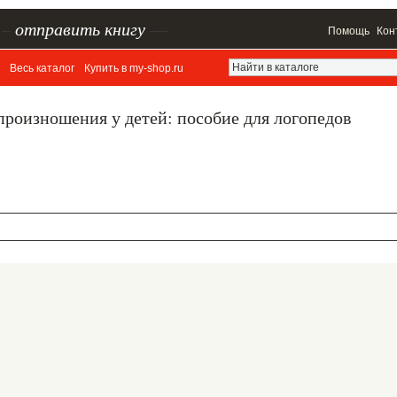
–
отправить книгу
—
Помощь
Кон
Весь каталог
Купить в my-shop.ru
роизношения у детей: пособие для логопедов