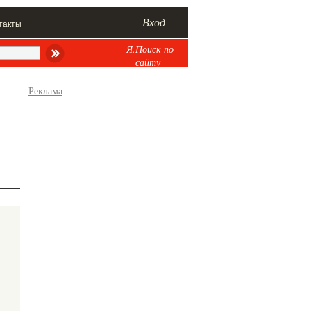
Вход —
такты
Я.Поиск по
сайту
Реклама