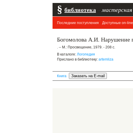
§
библиотека
–
мастерская
Последние поступления
Доступные on-line
Богомолова А.И. Нарушение п
. -- М.: Просвещение, 1979. - 208 с.
В каталоге:
Логопедия
Прислано в библиотеку:
artemliza
Книга