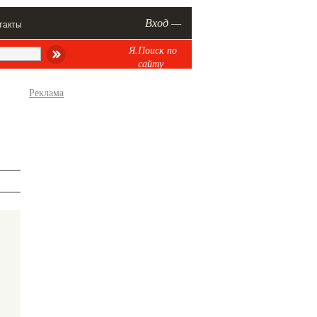
Вход —
такты
Я.Поиск по
сайту
Реклама