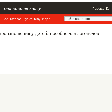
–
отправить книгу
—
Помощь
Кон
Весь каталог
Купить в my-shop.ru
роизношения у детей: пособие для логопедов