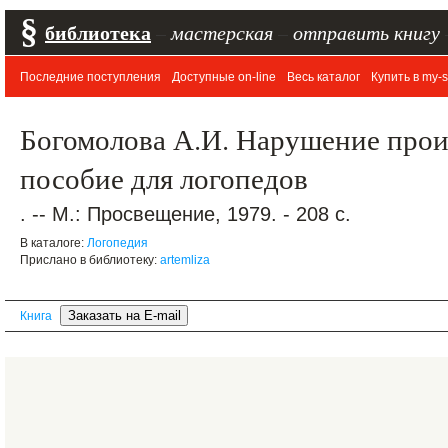
§
библиотека
–
мастерская
–
отправить книгу
Последние поступления
Доступные on-line
Весь каталог
Купить в my-s
Богомолова А.И. Нарушение прои
пособие для логопедов
. -- М.: Просвещение, 1979. - 208 с.
В каталоге:
Логопедия
Прислано в библиотеку:
artemliza
Книга