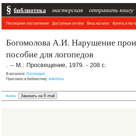
§
библиотека
–
мастерская
–
отправить книгу
Последние поступления
Доступные on-line
Весь каталог
Купить в my-s
Богомолова А.И. Нарушение прои
пособие для логопедов
. -- М.: Просвещение, 1979. - 208 с.
В каталоге:
Логопедия
Прислано в библиотеку:
artemliza
Книга