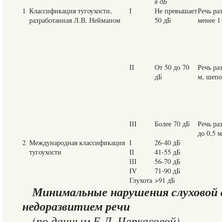
в дБ
1
Классификация тугоухости,
І
Не превышает
Речь ра
разработанная Л.В. Нейманом
50 дБ
менее 1
ІІ
От 50 до 70
Речь ра
дБ
м, шепо
ІІІ
Более 70 дБ
Речь ра
до 0,5 
2
Международная классификация
І
26-40 дБ
тугоухости
ІІ
41-55 дБ
ІІІ
56-70 дБ
IV
71-90 дБ
Глухота
>91 дБ
Минимальные нарушения слуховой 
недоразвитием речи
(по данным Е.Л. Черкасовой)