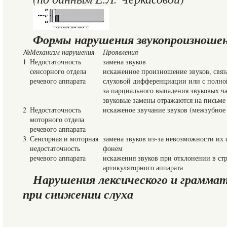
Формы нарушения звукопроизношен
№
Механизм нарушения
Проявления
1
Недостаточность
замена звуков
сенсорного отдела
искаженное произношение звуков, связ
речевого аппарата
слуховой дифференциации или с полной
за парциального выпадения звуковых ча
звуковые замены отражаются на письме
2
Недостаточность
искаженое звучание звуков (межзубное 
моторного отдела
речевого аппарата
3
Сенсорная и моторная
замена звуков из-за невозможности их
недостаточность
фонем
речевого аппарата
искажения звуков при отклонении в с
артикуляторного аппарата
Нарушения лексического и граммат
при снижении слуха