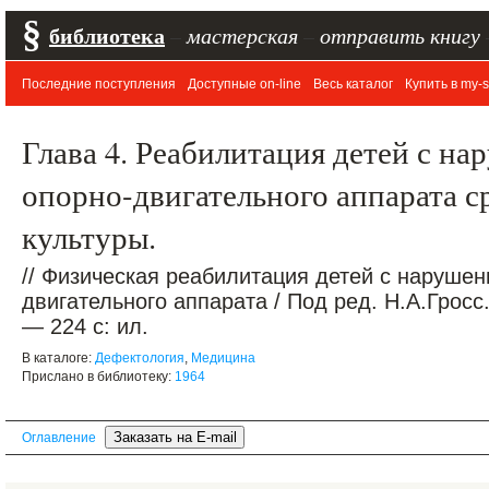
§
библиотека
–
мастерская
–
отправить книгу
Последние поступления
Доступные on-line
Весь каталог
Купить в my-s
Глава 4. Реабилитация детей с н
опорно-двигательного аппарата с
культуры.
// Физическая реабилитация детей с наруше
двигательного аппарата / Под ред. Н.А.Гросс.
— 224 с: ил.
В каталоге:
Дефектология
,
Медицина
Прислано в библиотеку:
1964
Оглавление