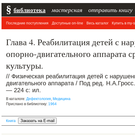
§
библиотека
–
мастерская
–
отправить книгу
Последние поступления
Доступные on-line
Весь каталог
Купить в my-s
Глава 4. Реабилитация детей с н
опорно-двигательного аппарата с
культуры.
// Физическая реабилитация детей с наруше
двигательного аппарата / Под ред. Н.А.Гросс.
— 224 с: ил.
В каталоге:
Дефектология
,
Медицина
Прислано в библиотеку:
1964
Книга