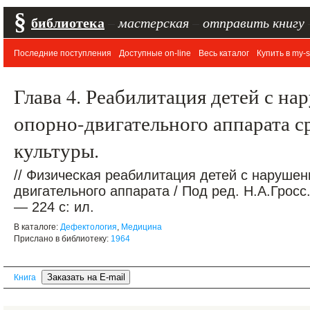
§
библиотека
–
мастерская
–
отправить книгу
Последние поступления
Доступные on-line
Весь каталог
Купить в my-s
Глава 4. Реабилитация детей с н
опорно-двигательного аппарата с
культуры.
// Физическая реабилитация детей с наруше
двигательного аппарата / Под ред. Н.А.Гросс.
— 224 с: ил.
В каталоге:
Дефектология
,
Медицина
Прислано в библиотеку:
1964
Книга