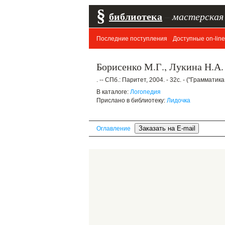
§
библиотека
–
мастерская
Последние поступления
Доступные on-line
Борисенко М.Г., Лукина Н.А. 
. -- СПб.: Паритет, 2004. - 32с. - ("Грамматика
В каталоге:
Логопедия
Прислано в библиотеку:
Лидочка
Оглавление