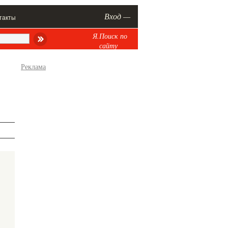
Вход —
такты
Я.Поиск по
сайту
Реклама