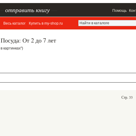
–
отправить книгу
—
Помощь
Кон
Весь каталог
Купить в my-shop.ru
Посуда: От 2 до 7 лет
 в картинках")
Стр. 33