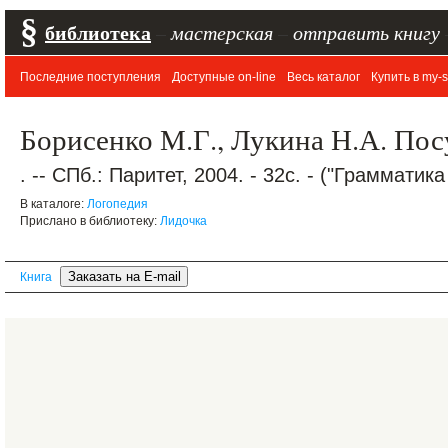
§
библиотека
–
мастерская
–
отправить книгу
Последние поступления
Доступные on-line
Весь каталог
Купить в my-s
Борисенко М.Г., Лукина Н.А. Посу
. -- СПб.: Паритет, 2004. - 32с. - ("Грамматика
В каталоге:
Логопедия
Прислано в библиотеку:
Лидочка
Книга