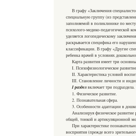
В графу «Заключения специалисто
специальную группу (из представлен
заполняемой в поликлинике по месту 
психолого-медико-педагогической ко
уделяется логопедическому заключени
раскрывается специфика его нарушен
классификации. В графу «Другие спе
ребенка врачей в условиях дошкольно
Карта развития имеет три основны
I. Психофизиологическое развитие
II. Характеристика условий воспи
III. Становление личности и инди
I раздел
включает три подраздела.
1. Физическое развитие.
2. Познавательная сфера.
3. Особенности адаптации в дошк
Анализируя физическое развитие 
общей, тонкой и артикуляционной мот
При характеристике познавательн
восприятия (прежде всего зрительног