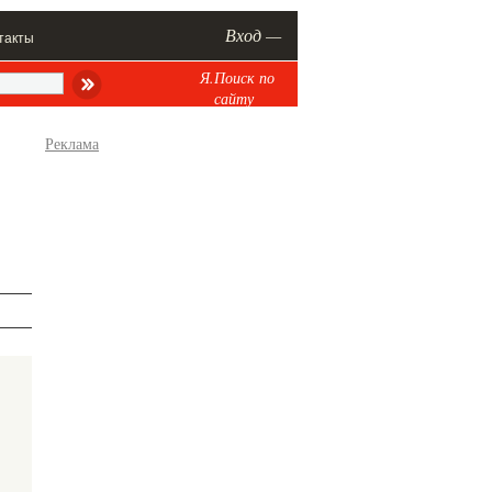
Вход —
такты
Я.Поиск по
сайту
Реклама