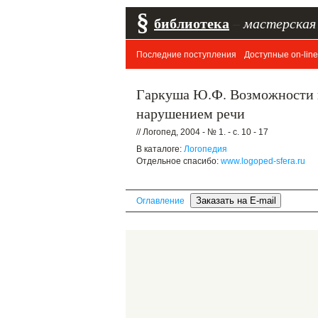
§
библиотека
–
мастерская
Последние поступления
Доступные on-line
Гаркуша Ю.Ф. Возможности и
нарушением речи
// Логопед, 2004 - № 1. - с. 10 - 17
В каталоге:
Логопедия
Отдельное спасибо:
www.logoped-sfera.ru
Оглавление