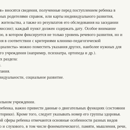
в» вносятся сведения, полученные перед поступлением ребенка в
ных родителями справок, или карты индивидуального развития,
жительства, а также из результатов его обследования на заседании
миссии); каждый пункт должен содержать дату. Особое внимание
ю, в котором фиксируется не только уровень речевого развития, но и
ия в соответствии с критериями клинико-педагогической
циалисты» можно поместить указания других, наиболее нужных для
го учреждения (например, психиатра, ортопеда и др.).
х раздела:
.
тания.
видуальности, социальное развитие.
ольном учреждении.
ребенка, важно привести данные о двигательных функциях (состоянии
орики). Кроме того, следует указывать номер его группы здоровья.
ой сферы ребенка отмечаются основные особенности разных видов
о и слухового, в том числе фонематического), памяти, мышления, речи,