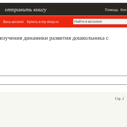
–
отправить книгу
—
Помощь
Кон
Весь каталог
Купить в my-shop.ru
зучения динамики развития дошкольника с
Стр. 2