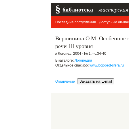
§
библиотека
–
мастерская
Последние поступления
Доступные on-line
Вершинина О.М. Особенности
речи III уровня
// Логопед, 2004 - № 1. - с.34-40
В каталоге:
Логопедия
Отдельное спасибо:
www.logoped-sfera.ru
Оглавление