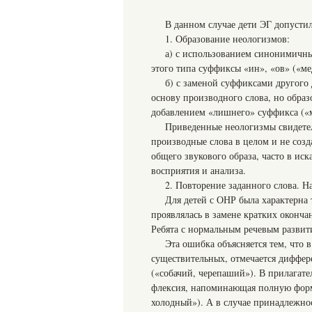
В данном случае дети ЭГ допустил
1. Образование неологизмов:
а) с использованием синонимичн
этого типа суффиксы «ин», «ов» («ме
б) с заменой суффиксами другого
основу производного слова, но обра
добавлением «лишнего» суффикса («м
Приведенные неологизмы свидетел
производные слова в целом и не созд
общего звукового образа, часто в ис
восприятия и анализа.
2. Повторение заданного слова. Н
Для детей с ОНР была характерна
проявлялась в замене кратких оконч
Ребята с нормальным речевым развити
Эта ошибка объясняется тем, что
существительных, отмечается диффер
(«собачий, черепаший»). В прилагате
флексия, напоминающая полную форм
холодный»). А в случае принадлежн