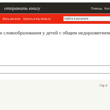
–
отправить книгу
—
Помощь
Кон
Весь каталог
Купить в my-shop.ru
 словообразования у детей с общим недоразвитием
Стр. 6