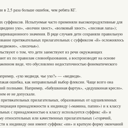
и в 2,5 раза больше ошибок, чем ребята КГ.
ых суффиксов. Испытуемые часто применяли высокопродуктивные для
дведино ухо», «волчин хвост», «волковый хвост», «лисовая лапа»);
 деривационного значения. В ряде случаев дети сохраняли правильную
зование притяжательных прилагательных с суффиксом «й» осложнялось
едвежее», «лисичья»).
ьствуют о том, что дети заимствуют из речи окружающих
ают их по правилам словообразования, а воспроизводят на основе
каженном виде, что обусловлено недостаточностью фонематического
апример, «ухо медведя, чье ухо?» — «медведя».
 такая ошибка, как неправильный выбор флексии. Чаще всего она
аний полными. Например, «бабушкиная фартук», «дедушкиная кресло».
ем ее не допускали.
 в притяжательных прилагательных, образованных от одушевленных
енциация принадлежности к индивиду («мамина, папин») и к классу
льных с принадлежностью к классу используется суффикс «й» и
у относительных или качественных прилагательных («горячий,
ости к индивиду они имеют суффикс «ин» и краткую форму окончаний