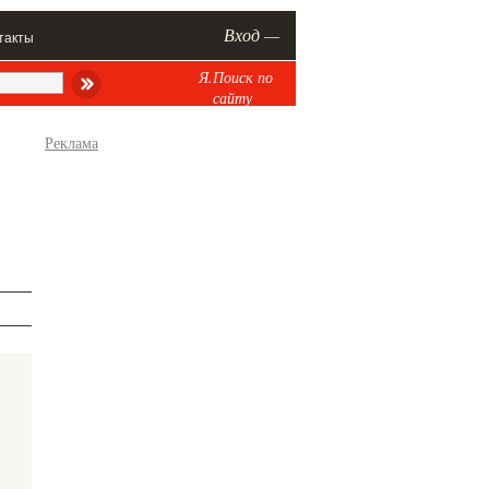
Вход —
такты
Я.Поиск по
сайту
Реклама