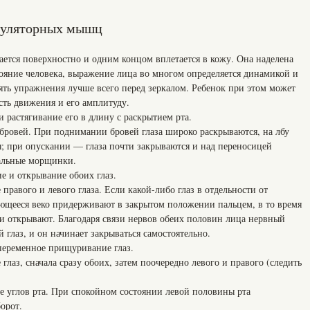
куляторных мышц
ается поверхностно и одним концом вплетается в кожу. Она наделена
тояние человека, выражение лица во многом определяется динамикой и
ь упражнения лучше всего перед зеркалом. Ребенок при этом может
сть движения и его амплитуду.
стягивание его в длину с раскрытием рта.
вей. При поднимании бровей глаза широко раскрываются, на лбу
 при опускании — глаза почти закрываются и над переносицей
тальные морщинки.
и открывание обоих глаз.
ого и левого глаза. Если какой-либо глаз в отдельности от
вающееся веко придерживают в закрытом положении пальцем, в то время
 и открывают. Благодаря связи нервов обеих половин лица нервный
й глаз, и он начинает закрываться самостоятельно.
ременное прищуривание глаз.
, сначала сразу обоих, затем поочередно левого и правого (следить
лов рта. При спокойном состоянии левой половины рта
орот.