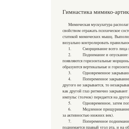
Гимнастика мимико-арти
Мимическая мускулатура располаг
свойством отражать психическое сос
статикой мимических мышц. Выполнят
визуально контролировать правильно
1. Сморщивание всего лица и ра
2. Поднимание и опускание бро
появляются горизонтальные морщины;
образуются вертикальные и горизон
3. Одновременное закрывание 
4. Попеременное закрывание прав
другого не закрывается, то незакры
как другой глаз ритмично закрывают
импульс (толчок) передается на друго
5. Одновременное, затем попе
6. Медленное прищуривание глаз
за активностью нижних век).
7. Попеременное поднимание уг
поднимается правый угол рта, и на об