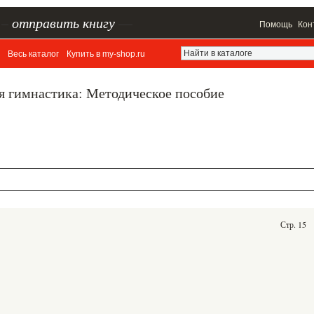
–
отправить книгу
—
Помощь
Кон
Весь каталог
Купить в my-shop.ru
я гимнастика: Методическое пособие
Стр. 15