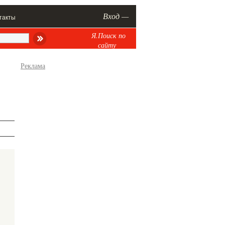
Вход —
такты
Я.Поиск по
сайту
Реклама