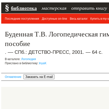
§
библиотека
–
мастерская
–
отправить книгу
Последние поступления
Доступные on-line
Весь каталог
Купить в my-s
Буденная Т.В. Логопедическая ги
пособие
. –– СПб.: ДЕТСТВО-ПРЕСС, 2001. — 64 с.
В каталоге:
Логопедия
Прислано в библиотеку:
InyaK
Оглавление