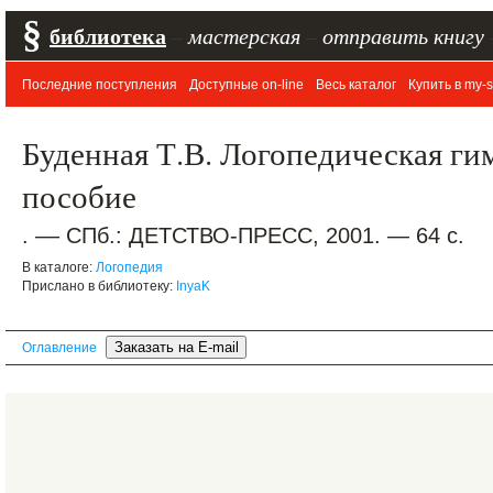
§
библиотека
–
мастерская
–
отправить книгу
Последние поступления
Доступные on-line
Весь каталог
Купить в my-s
Буденная Т.В. Логопедическая ги
пособие
. –– СПб.: ДЕТСТВО-ПРЕСС, 2001. — 64 с.
В каталоге:
Логопедия
Прислано в библиотеку:
InyaK
Оглавление