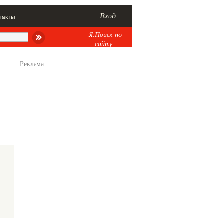
Вход —
такты
Я.Поиск по
сайту
Реклама