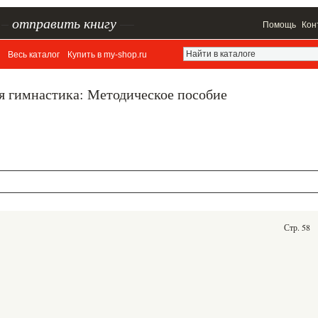
–
отправить книгу
—
Помощь
Кон
Весь каталог
Купить в my-shop.ru
я гимнастика: Методическое пособие
Стр. 58