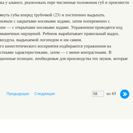
у альвеол, реализовать пере численные положения губ и произвести
уть губы вперед трубочкой (23) и постепенно выдыхать.
начале с закрытыми носовыми ходами, затем попеременно с
ение — с открытыми носовыми ходами. Упражнения проводятся под
и мышечных ощущений. Ребенок вырабатывает правильный выдох,
 воздуха, выдыхаемой логопедом и им самим.
о кинестетического восприятия подбираются упражнения на
астными характеристиками, затем — с менее контрастными. В
ционные позиции, необходимые для производства тех звуков, которые
из 65
Предыдущая
Следующая