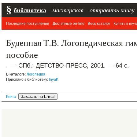
§
библиотека
–
мастерская
–
отправить книгу
Последние поступления
Доступные on-line
Весь каталог
Купить в my-s
Буденная Т.В. Логопедическая ги
пособие
. –– СПб.: ДЕТСТВО-ПРЕСС, 2001. — 64 с.
В каталоге:
Логопедия
Прислано в библиотеку:
InyaK
Книга