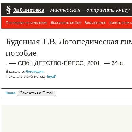
§
библиотека
–
мастерская
–
отправить книгу
Последние поступления
Доступные on-line
Весь каталог
Купить в my-s
Буденная Т.В. Логопедическая ги
пособие
. –– СПб.: ДЕТСТВО-ПРЕСС, 2001. — 64 с.
В каталоге:
Логопедия
Прислано в библиотеку:
InyaK
Книга