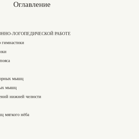
Оглавление
ОННО-ЛОГОПЕДИЧЕСКОЙ РАБОТЕ
ю гимнастики
ики
пояса
торных мышц
ных мышц
ений нижней челюсти
ц мягкого нёба