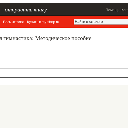
–
отправить книгу
—
Помощь
Кон
Весь каталог
Купить в my-shop.ru
я гимнастика: Методическое пособие