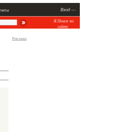
Вход —
такты
Я.Поиск по
сайту
Реклама