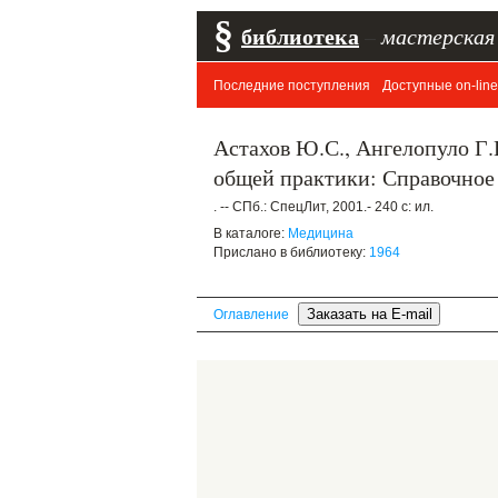
§
библиотека
–
мастерская
Последние поступления
Доступные on-line
Астахов Ю.С., Ангелопуло Г.
общей практики: Справочное
. -- СПб.: СпецЛит, 2001.- 240 с: ил.
В каталоге:
Медицина
Прислано в библиотеку:
1964
Оглавление