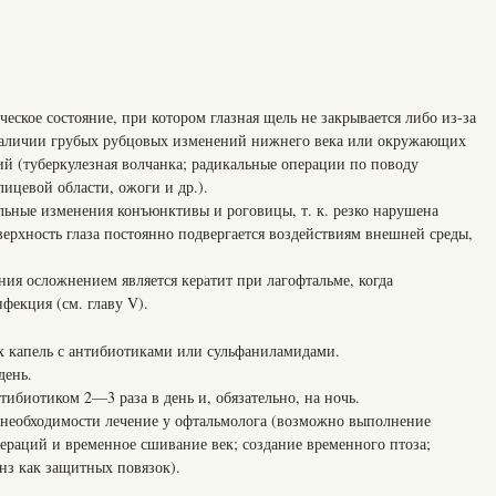
ское состояние, при котором глазная щель не закрывается либо из-за
 наличии грубых рубцовых изменений нижнего века или окружающих
ий (туберкулезная волчанка; радикальные операции по поводу
ицевой области, ожоги и др.).
ельные изменения конъюнктивы и роговицы, т. к. резко нарушена
ерхность глаза постоянно подвергается воздействиям внешней среды,
ия осложнением является кератит при лагофтальме, когда
фекция (см. главу V).
ых капель с антибиотиками или сульфаниламидами.
день.
тибиотиком 2—3 раза в день и, обязательно, на ночь.
и необходимости лечение у офтальмолога (возможно выполнение
ераций и временное сшивание век; создание временного птоза;
нз как защитных повязок).