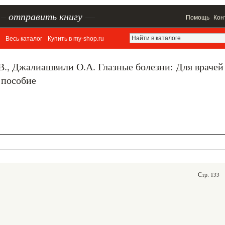
–
отправить книгу
—
Помощь
Кон
Весь каталог
Купить в my-shop.ru
В., Джалиашвили О.А. Глазные болезни: Для врачей
 пособие
Стр. 133