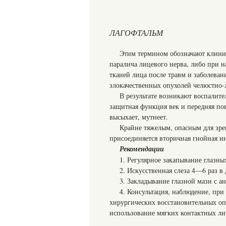
ЛАГОФТАЛЬМ
Этим термином обозначают клиниче
паралича лицевого нерва, либо при
тканей лица после травм и заболеван
злокачественных опухолей челюстно-л
В результате возникают воспалит
защитная функция век и передняя пов
высыхает, мутнеет.
Крайне тяжелым, опасным для зрен
присоединяется вторичная гнойная ин
Рекомендации
1. Регулярное закапывание глазн
2. Искусственная слеза 4—6 раз в 
3. Закладывание глазной мази с ан
4. Консультация, наблюдение, пр
хирургических восстановительных оп
использование мягких контактных ли