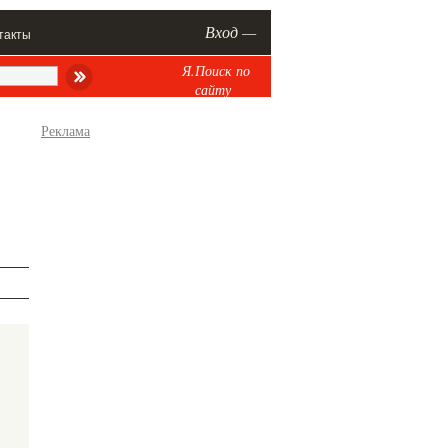
Вход —
такты
Я.Поиск по
сайту
Реклама