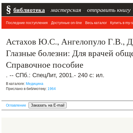
§
библиотека
–
мастерская
–
отправить книгу
Последние поступления
Доступные on-line
Весь каталог
Купить в my-s
Астахов Ю.С., Ангелопуло Г.В., 
Глазные болезни: Для врачей общ
Справочное пособие
. -- СПб.: СпецЛит, 2001.- 240 с: ил.
В каталоге:
Медицина
Прислано в библиотеку:
1964
Оглавление