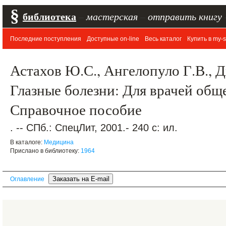
§
библиотека
–
мастерская
–
отправить книгу
Последние поступления
Доступные on-line
Весь каталог
Купить в my-s
Астахов Ю.С., Ангелопуло Г.В., 
Глазные болезни: Для врачей общ
Справочное пособие
. -- СПб.: СпецЛит, 2001.- 240 с: ил.
В каталоге:
Медицина
Прислано в библиотеку:
1964
Оглавление