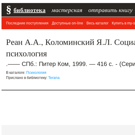
§
библиотека
–
мастерская
–
отправить книгу
Последние поступления
Доступные on-line
Весь каталог
Купить в my-s
Реан А.А., Коломинский Я.Л. Соци
психология
.—— СПб.: Питер Ком, 1999. — 416 с. - (Сер
В каталоге:
Психология
Прислано в библиотеку:
Terana