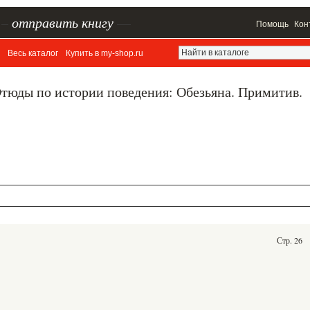
–
отправить книгу
—
Помощь
Кон
Весь каталог
Купить в my-shop.ru
Этюды по истории поведения: Обезьяна. Примитив.
Стр. 26