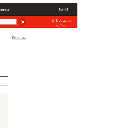
Вход —
такты
Я.Поиск по
сайту
Реклама