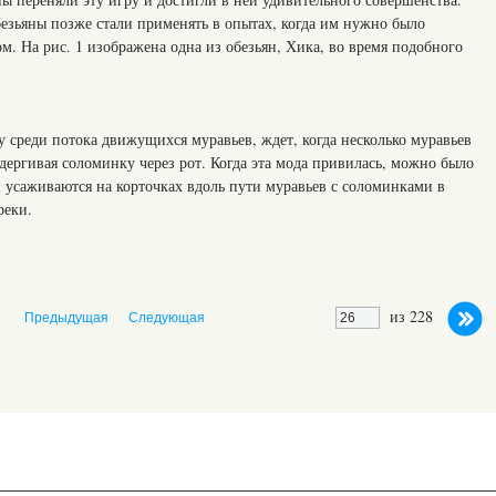
безьяны позже стали применять в опытах, когда им нужно было
. На рис. 1 изображена одна из обезьян, Хика, во время подобного
 среди потока движущихся муравьев, ждет, когда несколько муравьев
одергивая соломинку через рот. Когда эта мода привилась, можно было
 усаживаются на корточках вдоль пути муравьев с соломинками в
реки.
из 228
Предыдущая
Следующая