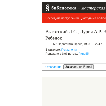
§
библиотека
–
мастерская
Последние поступления
Доступные on-line
Выготский Л.С., Лурия А.Р. 
Ребенок
. —— М.: Педагогика-Пресс, 1993. — 224 с.
В каталоге:
Психология
Прислано в библиотеку:
Рина55
Оглавление