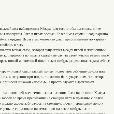
 важнейших наблюдениях Кёлера, для того чтобы выяснить, в чем
рмы поведения. Уже в играх обезьян Кёлер имел случай неоднократно
реблять орудия. Игры этих животных дают приблизительную картину
свободе, в лесу.
ивается тесная связь, которая существует между игрой и жизненным
егко переносит из игры в серьезные случаи своей жизни те или иные
орот, новый жизненный опыт, какая-нибудь разрешенная задача сейчас
лер, — новый специальный прием, новое употребление орудия или
ость» в ситуации при опыте, то можно быть уверенным, что вскоре
 не приносит никакой «пользы», а просто служит выражением
, выполнявшей всевозможные назначения, была на станции Кёлера
 изобрел во время пребывания на станции игру в прыганье с палки.
ак можно скорее взбиралось на стоявшую почти перпендикулярно к
же раньше спрыгивало на землю или на какое-нибудь выше
ы переняли эту игру и достигли в ней удивительного совершенства.