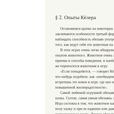
§ 2. Опыты Кёлера
Остановимся кратко на некоторых
заключаются особенности третьей фо
наблюдать способность обезьян упот
того, как ведут себя эти животные на 
В этих играх очень легко обнаруж
опытом животного. Животное очень л
приемы и способы поведения, и наоб
же переносится животным в игру.
«Если понадобится, — говорит Кё
что-нибудь подобное, как «необходим
встретишь это новое в игре, где оно
повышенной жизнерадостности».
Самой любимой игрушкой обезьян
палка. Султан, самая умная обезьяна,
Игра состояла в том, что животное к
полу палку и при ее падении или да
расположенное место. Другие обезьян