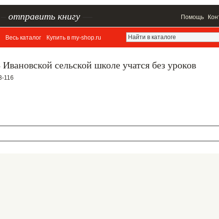
–
отправить книгу
—
Помощь
Кон
Весь каталог
Купить в my-shop.ru
 Ивановской сельской школе учатся без уроков
3-116