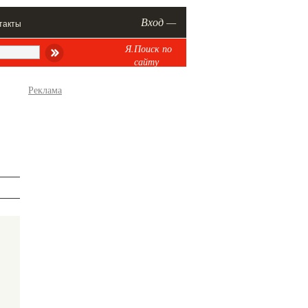
Вход —
такты
Я.Поиск по
сайту
Реклама