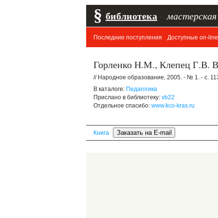
§
библиотека
–
мастерская
Последние поступления
Доступные on-line
Горленко Н.М., Клепец Г.В. В
// Народное образование, 2005. - № 1. - с. 11
В каталоге:
Педагогика
Прислано в библиотеку:
vb22
Отдельное спасибо:
www.kco-kras.ru
Книга