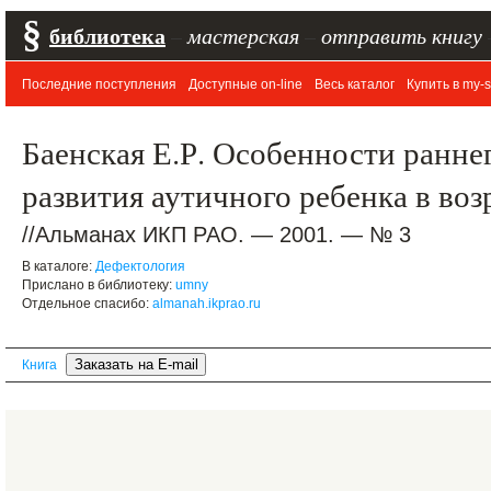
§
библиотека
–
мастерская
–
отправить книгу
Последние поступления
Доступные on-line
Весь каталог
Купить в my-s
Баенская Е.Р. Особенности ранне
развития аутичного ребенка в возр
//Альманах ИКП РАО. — 2001. — № 3
В каталоге:
Дефектология
Прислано в библиотеку:
umny
Отдельное спасибо:
almanah.ikprao.ru
Книга