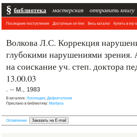
§
библиотека
–
мастерская
–
отправить книгу
Последние поступления
Доступные on-line
Весь каталог
Купить в my-s
Волкова Л.С. Коррекция нарушени
глубокими нарушениями зрения. 
на соискание уч. степ. доктора п
13.00.03
. -- М., 1983
В каталоге:
Логопедия
,
Дефектология
Прислано в библиотеку:
Mantana
Оглавление