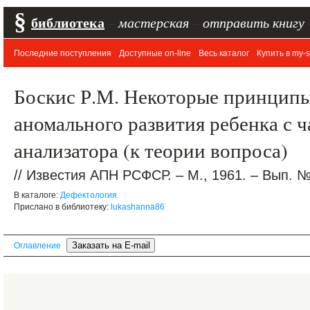
§
библиотека
–
мастерская
–
отправить книгу
Последние поступления
Доступные on-line
Весь каталог
Купить в my-s
Боскис Р.М. Некоторые принцип
аномального развития ребенка с
анализатора (к теории вопроса)
// Известия АПН РСФСР. – М., 1961. – Вып. № 
В каталоге:
Дефектология
Прислано в библиотеку:
lukashanna86
Оглавление