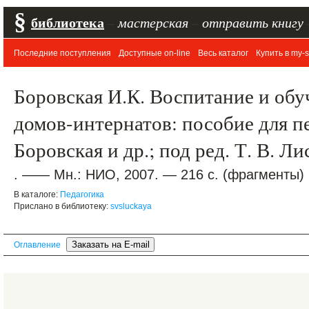
§
библиотека
–
мастерская
–
отправить книгу
Последние поступления
Доступные on-line
Весь каталог
Купить в my-s
Боровская И.К. Воспитание и обу
домов-интернатов: пособие для пе
Боровская и др.; под ред. Т. В. Л
. —— Мн.: НИО, 2007. — 216 с. (фрагменты)
В каталоге:
Педагогика
Прислано в библиотеку:
svsluckaya
Оглавление