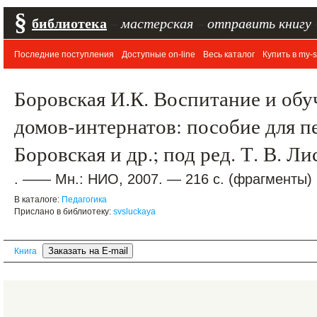
§
библиотека
–
мастерская
–
отправить книгу
Последние поступления
Доступные on-line
Весь каталог
Купить в my-s
Боровская И.К. Воспитание и обу
домов-интернатов: пособие для пе
Боровская и др.; под ред. Т. В. Л
. —— Мн.: НИО, 2007. — 216 с. (фрагменты)
В каталоге:
Педагогика
Прислано в библиотеку:
svsluckaya
Книга