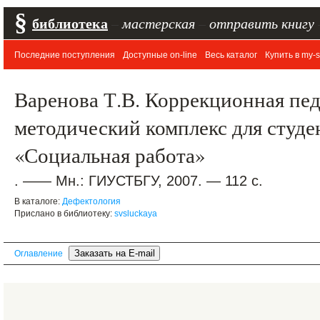
§
библиотека
–
мастерская
–
отправить книгу
Последние поступления
Доступные on-line
Весь каталог
Купить в my-s
Варенова Т.В. Коррекционная пед
методический комплекс для студе
«Социальная работа»
. —— Мн.: ГИУСТБГУ, 2007. — 112 с.
В каталоге:
Дефектология
Прислано в библиотеку:
svsluckaya
Оглавление