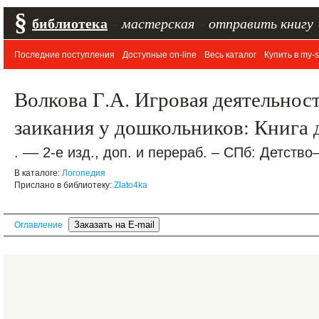
§
библиотека
–
мастерская
–
отправить книгу
Последние поступления
Доступные on-line
Весь каталог
Купить в my-s
Волкова Г.А. Игровая деятельнос
заикания у дошкольников: Книга 
. –– 2-е изд., доп. и перераб. – СПб: Детство
В каталоге:
Логопедия
Прислано в библиотеку:
Zlato4ka
Оглавление