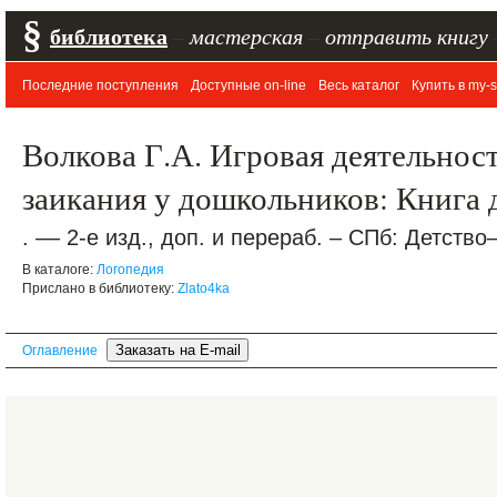
§
библиотека
–
мастерская
–
отправить книгу
Последние поступления
Доступные on-line
Весь каталог
Купить в my-s
Волкова Г.А. Игровая деятельнос
заикания у дошкольников: Книга 
. –– 2-е изд., доп. и перераб. – СПб: Детство
В каталоге:
Логопедия
Прислано в библиотеку:
Zlato4ka
Оглавление