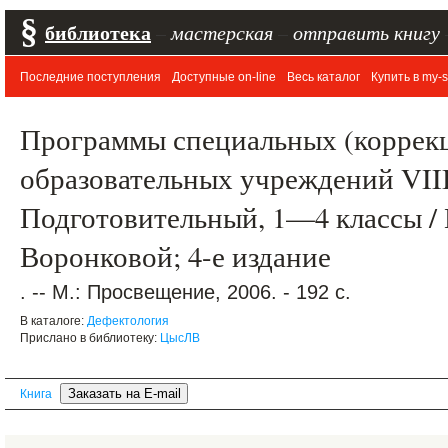
§
библиотека
–
мастерская
–
отправить книгу
Последние поступления
Доступные on-line
Весь каталог
Купить в my-s
Программы специальных (коррек
образовательных учреждений VIII
Подготовительный, 1—4 классы / 
Воронковой; 4-е издание
. -- М.: Просвещение, 2006. - 192 с.
В каталоге:
Дефектология
Прислано в библиотеку:
ЦысЛВ
Книга