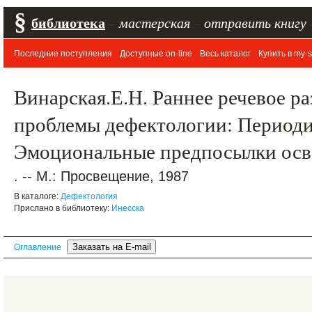
§
библиотека
–
мастерская
–
отправить книгу
Последние поступления
Доступные on-line
Весь каталог
Купить в my-s
Винарская.Е.Н. Раннее речевое ра
проблемы дефектологии: Периодик
Эмоциональные предпосылки осв
. -- М.: Просвещение, 1987
В каталоге:
Дефектология
Прислано в библиотеку:
Инесска
Оглавление