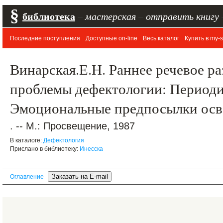
§
библиотека
–
мастерская
–
отправить книгу
Последние поступления
Доступные on-line
Весь каталог
Купить в my-s
Винарская.Е.Н. Раннее речевое ра
проблемы дефектологии: Периодик
Эмоциональные предпосылки осв
. -- М.: Просвещение, 1987
В каталоге:
Дефектология
Прислано в библиотеку:
Инесска
Оглавление