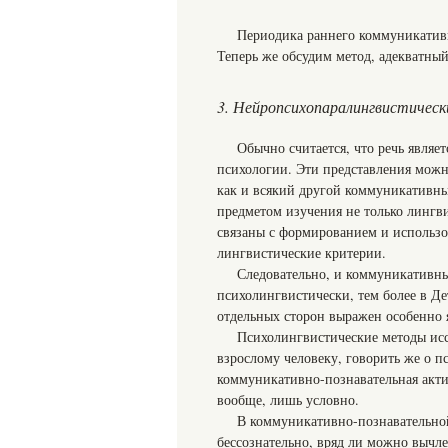
Периодика раннего коммуникативн
Теперь же обсудим метод, адекватный
3. Нейропсихопаралингвистическ
Обычно считается, что речь являе
психологии. Эти представления можно
как и всякий другой коммуникативны
предметом изучения не только лингви
связаны с формированием и использо
лингвистические критерии.
Следовательно, и коммуникативны
психолингвистически, тем более в Де
отдельных сторон выражен особенно 
Психолингвистические методы исс
взрослому человеку, говорить же о п
коммуникативно-познавательная акти
вообще, лишь условно.
В коммуникативно-познавательной
бессознательно, вряд ли можно вычл