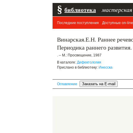
§
библиотека
–
мастерская
Последние поступления
Доступные on-line
Винарская.Е.Н. Раннее речев
Периодика раннего развития
. -- М.: Просвещение, 1987
В каталоге:
Дефектология
Прислано в библиотеку:
Инесска
Оглавление