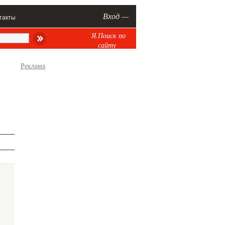
Вход —
такты
Я.Поиск по
сайту
Реклама