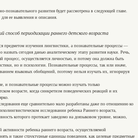
о-познавательного развития будет рассмотрена в следующей главе.
 для ее выявления и описания.
ий способ периодизации раннего детского возраста
тся предметом изучения лингвистики, а познавательные процессы —
 назвать сегодня данью аналитическому этапу развития науки. Речь,
й процесс, осуществляется личностью, и потому она должна быть
стики, но и психологии. Познавательные процессы, так или иначе,
ванием языковых обобщений, поэтому нельзя изучать их, игнорируя
е, и познавательные процессы можно изучать только
тском возрасте, когда синкретизм поведенческих реакций и их
ярко.
ледования еще сравнительно мало разработаны даже по отношению ко
сихолингвистическом исследовании ребенка Раннего возраста,
вность которого протекает заведомо на доязыковом уровне, можно,
 активности ребенка раннего возраста, осуществляемой
енять и такие структурные единицы поведения, как целевые предметные