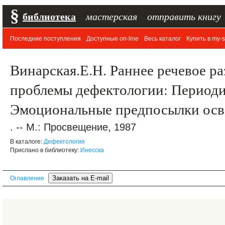
§
библиотека
–
мастерская
–
отправить книгу
Последние поступления
Доступные on-line
Весь каталог
Купить в my-s
Винарская.Е.Н. Раннее речевое ра
проблемы дефектологии: Периодик
Эмоциональные предпосылки осв
. -- М.: Просвещение, 1987
В каталоге:
Дефектология
Прислано в библиотеку:
Инесска
Оглавление