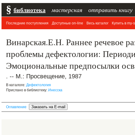
§
библиотека
–
мастерская
–
отправить книгу
Последние поступления
Доступные on-line
Весь каталог
Купить в my-s
Винарская.Е.Н. Раннее речевое ра
проблемы дефектологии: Периодик
Эмоциональные предпосылки осв
. -- М.: Просвещение, 1987
В каталоге:
Дефектология
Прислано в библиотеку:
Инесска
Оглавление