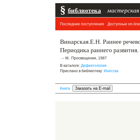
§
библиотека
–
мастерская
Последние поступления
Доступные on-line
Винарская.Е.Н. Раннее речев
Периодика раннего развития
. -- М.: Просвещение, 1987
В каталоге:
Дефектология
Прислано в библиотеку:
Инесска
Книга