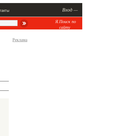
Вход —
такты
Я.Поиск по
сайту
Реклама