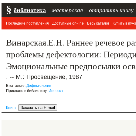
§
библиотека
–
мастерская
–
отправить книгу
Последние поступления
Доступные on-line
Весь каталог
Купить в my-s
Винарская.Е.Н. Раннее речевое ра
проблемы дефектологии: Периодик
Эмоциональные предпосылки осв
. -- М.: Просвещение, 1987
В каталоге:
Дефектология
Прислано в библиотеку:
Инесска
Книга