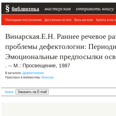
§
библиотека
–
мастерская
–
отправить книгу
Последние поступления
Доступные on-line
Весь каталог
Купить в my-s
Винарская.Е.Н. Раннее речевое ра
проблемы дефектологии: Периодик
Эмоциональные предпосылки осв
. -- М.: Просвещение, 1987
В каталоге:
Дефектология
Прислано в библиотеку:
Инесска
Книга